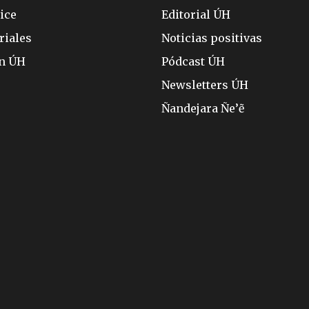
ice
Editorial ÚH
riales
Noticias positivas
ón ÚH
Pódcast ÚH
Newsletters ÚH
Ñandejara Ñe’ẽ