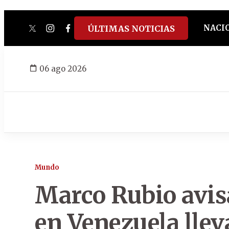
NACI
ÚLTIMAS NOTICIAS
twitter
instagram
facebook
tiktok
youtube
spotify
06 ago 2026
Mundo
Marco Rubio avisa
en Venezuela llev