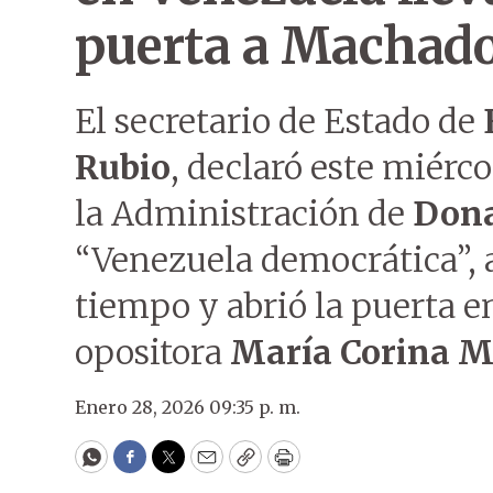
puerta a Machad
El secretario de Estado de
Rubio
, declaró este miérco
la Administración de
Don
“Venezuela democrática”, a
tiempo y abrió la puerta en
opositora
María Corina 
Enero 28, 2026 09:35 p. m.
WhatsApp
Facebook
Twitter
Email
Copy
Print