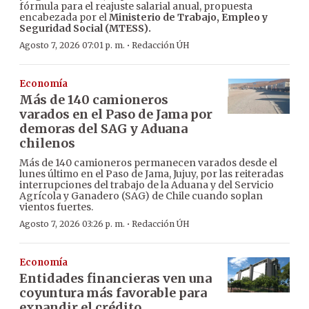
fórmula para el reajuste salarial anual, propuesta
encabezada por el
Ministerio de Trabajo, Empleo y
Seguridad Social (MTESS).
·
Agosto 7, 2026 07:01 p. m.
Redacción ÚH
Economía
Más de 140 camioneros
varados en el Paso de Jama por
demoras del SAG y Aduana
chilenos
Más de 140 camioneros permanecen varados desde el
lunes último en el Paso de Jama, Jujuy, por las reiteradas
interrupciones del trabajo de la Aduana y del Servicio
Agrícola y Ganadero (SAG) de Chile cuando soplan
vientos fuertes.
·
Agosto 7, 2026 03:26 p. m.
Redacción ÚH
Economía
Entidades financieras ven una
coyuntura más favorable para
expandir el crédito