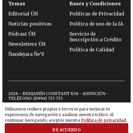
Temas
Bases y Condiciones
Editorial ÚH
Políticas de Privacidad
Noticias positivas
Política de uso de la IA
Pódcast ÚH
Servicio de
Suscripción a Crédito
Newsletters ÚH
Política de Calidad
Ñandejara Ñe’ẽ
2026 - BENJAMÍN CONSTANT 658 - ASUNCIÓN -
TELÉFONO:
(0994) 715 715
Utilizamos cookies propias y terceros para mejorar tu
experiencia de navegación y analizar nuestro tráfico. Al
twitter
instagram
facebook
tiktok
youtube
spotify
continuar navegando, aceptás nuestra
Política de privacidad
.
DE ACUERDO