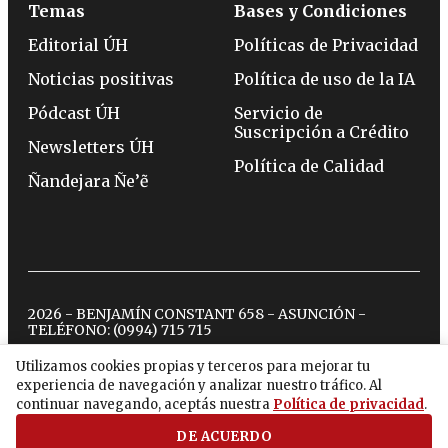
Temas
Bases y Condiciones
Editorial ÚH
Políticas de Privacidad
Noticias positivas
Política de uso de la IA
Pódcast ÚH
Servicio de
Suscripción a Crédito
Newsletters ÚH
Política de Calidad
Ñandejara Ñe’ẽ
2026 - BENJAMÍN CONSTANT 658 - ASUNCIÓN -
TELÉFONO:
(0994) 715 715
Utilizamos cookies propias y terceros para mejorar tu
experiencia de navegación y analizar nuestro tráfico. Al
twitter
instagram
facebook
tiktok
youtube
spotify
continuar navegando, aceptás nuestra
Política de privacidad
.
DE ACUERDO