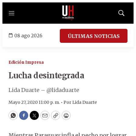
Menú
Mostrar
búsqued
08 ago 2026
ÚLTIMAS NOTICIAS
Edición Impresa
Lucha desintegrada
Lida Duarte – @lidaduarte
Mayo 27, 2020 11:00 p. m. •
Por
Lida Duarte
WhatsApp
Facebook
Twitter
Email
Copy
Print
Mientras Paraguay infla el pecho por lograr