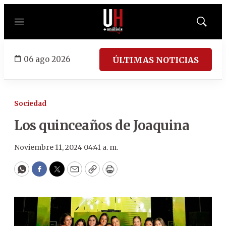
Menú
Mostrar
búsqued
06 ago 2026
ÚLTIMAS NOTICIAS
Sociedad
Los quinceaños de Joaquina
Noviembre 11, 2024 04:41 a. m.
WhatsApp
Facebook
Twitter
Email
Copy
Print