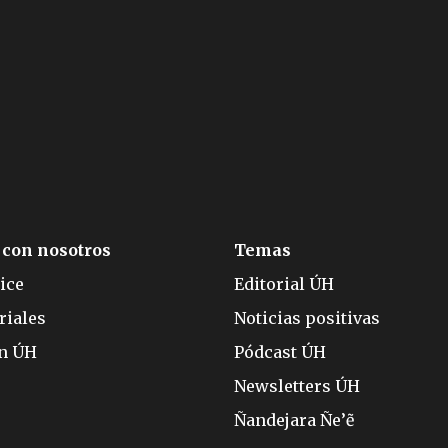
 con nosotros
Temas
ice
Editorial ÚH
riales
Noticias positivas
ón ÚH
Pódcast ÚH
Newsletters ÚH
Ñandejara Ñe’ẽ