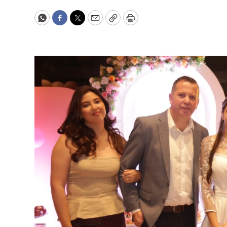
WhatsApp
Facebook
Twitter
Email
Copy
Print