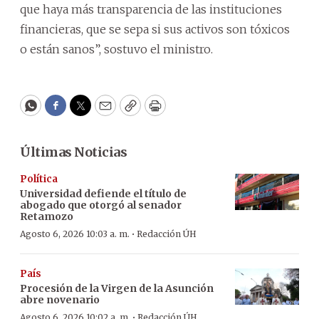
que haya más transparencia de las instituciones
financieras, que se sepa si sus activos son tóxicos
o están sanos”, sostuvo el ministro.
WhatsApp
Facebook
Twitter
Email
Copy
Print
Últimas Noticias
Política
Universidad defiende el título de
abogado que otorgó al senador
Retamozo
·
Agosto 6, 2026 10:03 a. m.
Redacción ÚH
País
Procesión de la Virgen de la Asunción
abre novenario
·
Agosto 6, 2026 10:02 a. m.
Redacción ÚH