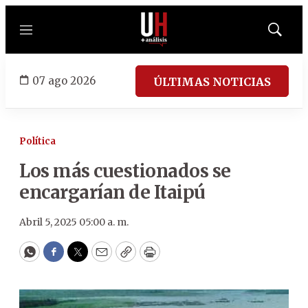
Menú
Mostrar
búsqued
07 ago 2026
ÚLTIMAS NOTICIAS
Política
Los más cuestionados se
encargarían de Itaipú
Abril 5, 2025 05:00 a. m.
WhatsApp
Facebook
Twitter
Email
Copy
Print