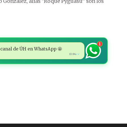
to González, alias “Roque Pyguasu” son los
1
 al canal de ÚH en WhatsApp 🤩
13:04
✓✓