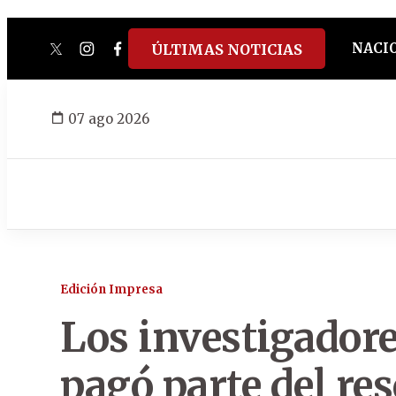
NACI
ÚLTIMAS NOTICIAS
twitter
instagram
facebook
tiktok
youtube
spotify
07 ago 2026
Edición Impresa
Los investigadore
pagó parte del res