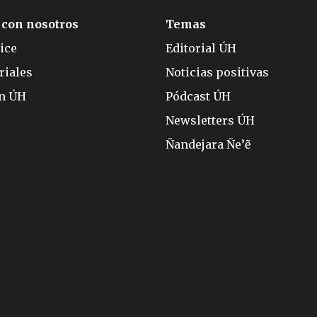
 con nosotros
Temas
ice
Editorial ÚH
riales
Noticias positivas
ón ÚH
Pódcast ÚH
Newsletters ÚH
Ñandejara Ñe’ẽ