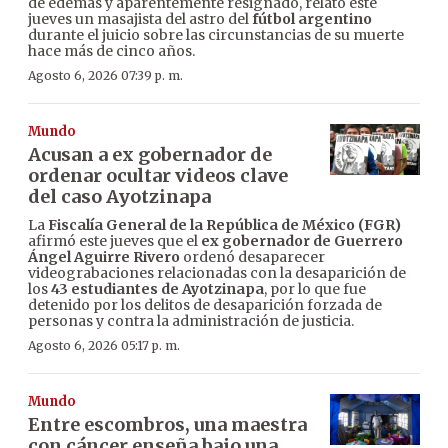
de edemas y aparentemente resignado, relató este
jueves un masajista del astro del
fútbol argentino
durante el juicio sobre las circunstancias de su muerte
hace más de cinco años.
Agosto 6, 2026 07:39 p. m.
Mundo
Acusan a ex gobernador de
ordenar ocultar videos clave
del caso Ayotzinapa
La
Fiscalía General de la República de México (FGR)
afirmó este jueves que el
ex gobernador de Guerrero
Ángel Aguirre Rivero
ordenó desaparecer
videograbaciones relacionadas con la desaparición de
los
43 estudiantes de Ayotzinapa
, por lo que fue
detenido por los delitos de desaparición forzada de
personas y contra la administración de justicia.
Agosto 6, 2026 05:17 p. m.
Mundo
Entre escombros, una maestra
con cáncer enseña bajo una