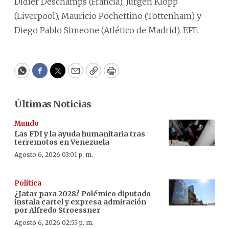
Didier Deschamps (Francia), Jurgen Klopp
(Liverpool), Mauricio Pochettino (Tottenham) y
Diego Pablo Simeone (Atlético de Madrid). EFE
WhatsApp
Facebook
Twitter
Email
Copy
Print
Últimas Noticias
Mundo
Las FDI y la ayuda humanitaria tras
terremotos en Venezuela
Agosto 6, 2026 03:01 p. m.
Política
¿Jatar para 2028? Polémico diputado
instala cartel y expresa admiración
por Alfredo Stroessner
Agosto 6, 2026 02:55 p. m.