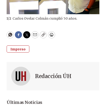
Carlos Ovelar Colmán cumplió 50 años.
1
/
2
2
/
2
hijo
WhatsApp
Facebook
Twitter
Email
Copy
Print
Impreso
Redacción ÚH
Últimas Noticias