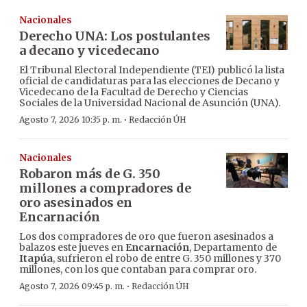
Nacionales
Derecho UNA: Los postulantes
a decano y vicedecano
El Tribunal Electoral Independiente (TEI) publicó la lista
oficial de candidaturas para las elecciones de Decano y
Vicedecano de la Facultad de Derecho y Ciencias
Sociales de la Universidad Nacional de Asunción (UNA).
·
Agosto 7, 2026 10:35 p. m.
Redacción ÚH
Nacionales
Robaron más de G. 350
millones a compradores de
oro asesinados en
Encarnación
Los dos compradores de oro que fueron asesinados a
balazos este jueves en
Encarnación
, Departamento de
Itapúa
, sufrieron el robo de entre G. 350 millones y 370
millones, con los que contaban para comprar oro.
·
Agosto 7, 2026 09:45 p. m.
Redacción ÚH