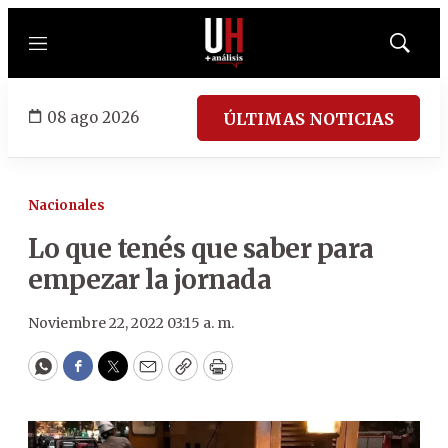
Menú
Mostrar
búsqued
08 ago 2026
ÚLTIMAS NOTICIAS
Nacionales
Lo que tenés que saber para
empezar la jornada
Noviembre 22, 2022 03:15 a. m.
WhatsApp
Facebook
Twitter
Email
Copy
Print