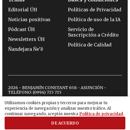
Editorial ÚH
Políticas de Privacidad
Noticias positivas
Política de uso de la IA
Pódcast ÚH
Servicio de
Suscripción a Crédito
Newsletters ÚH
Política de Calidad
Ñandejara Ñe’ẽ
2026 - BENJAMÍN CONSTANT 658 - ASUNCIÓN -
TELÉFONO:
(0994) 715 715
Utilizamos cookies propias y terceros para mejorar tu
experiencia de navegación y analizar nuestro tráfico. Al
twitter
instagram
facebook
tiktok
youtube
spotify
continuar navegando, aceptás nuestra
Política de privacidad
.
DE ACUERDO