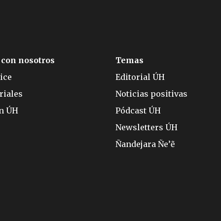
 con nosotros
Temas
ice
Editorial ÚH
riales
Noticias positivas
ón ÚH
Pódcast ÚH
Newsletters ÚH
Ñandejara Ñe’ẽ