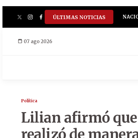
NACI
ÚLTIMAS NOTICIAS
twitter
instagram
facebook
tiktok
youtube
spotify
07 ago 2026
Política
Lilian afirmó qu
realizó de manera