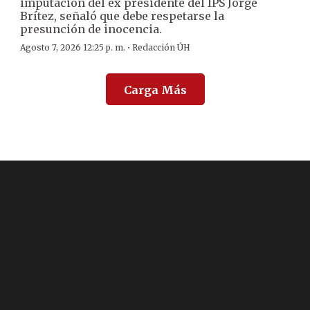
imputación del ex presidente del IPS Jorge
Brítez, señaló que debe respetarse la
presunción de inocencia.
·
Agosto 7, 2026 12:25 p. m.
Redacción ÚH
Carga Más