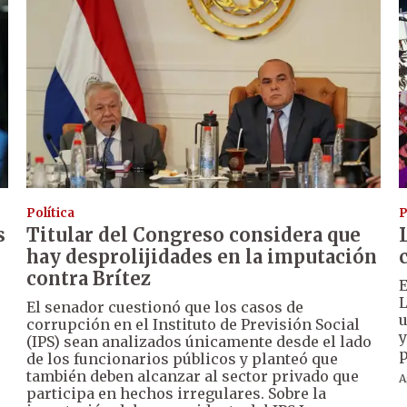
Política
P
s
Titular del Congreso considera que
hay desprolijidades en la imputación
contra Brítez
E
L
El senador cuestionó que los casos de
u
corrupción en el Instituto de Previsión Social
y
(IPS) sean analizados únicamente desde el lado
p
de los funcionarios públicos y planteó que
también deben alcanzar al sector privado que
A
participa en hechos irregulares. Sobre la