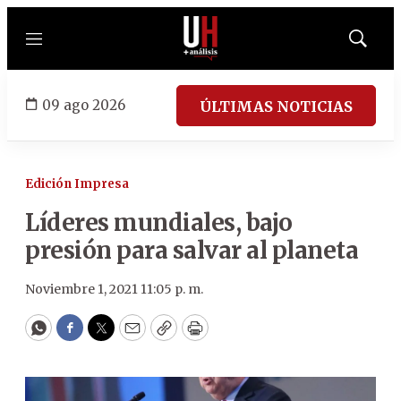
Menú
Mostrar
búsqued
09 ago 2026
ÚLTIMAS NOTICIAS
Edición Impresa
Líderes mundiales, bajo
presión para salvar al planeta
Noviembre 1, 2021 11:05 p. m.
WhatsApp
Facebook
Twitter
Email
Copy
Print