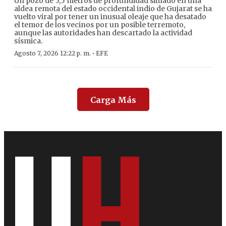
Un pozo de 5,5 metros de profundidad situado en una
aldea remota del estado occidental indio de Gujarat se ha
vuelto viral por tener un inusual oleaje que ha desatado
el temor de los vecinos por un posible terremoto,
aunque las autoridades han descartado la actividad
sísmica.
·
Agosto 7, 2026 12:22 p. m.
EFE
Carga Más