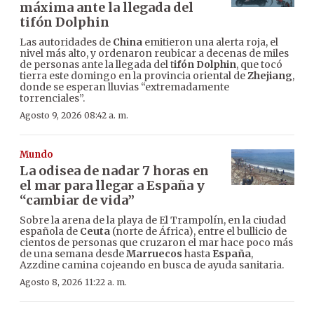
máxima ante la llegada del
tifón Dolphin
Las autoridades de
China
emitieron una alerta roja, el
nivel más alto, y ordenaron reubicar a decenas de miles
de personas ante la llegada del t
ifón Dolphin
, que tocó
tierra este domingo en la provincia oriental de
Zhejiang
,
donde se esperan lluvias “extremadamente
torrenciales”.
Agosto 9, 2026 08:42 a. m.
Mundo
La odisea de nadar 7 horas en
el mar para llegar a España y
“cambiar de vida”
Sobre la arena de la playa de El Trampolín, en la ciudad
española de
Ceuta
(norte de África), entre el bullicio de
cientos de personas que cruzaron el mar hace poco más
de una semana desde
Marruecos
hasta
España
,
Azzdine camina cojeando en busca de ayuda sanitaria.
Agosto 8, 2026 11:22 a. m.