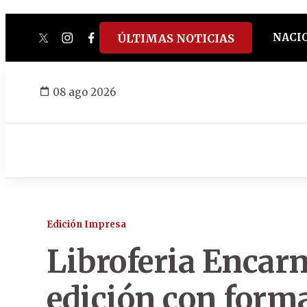
NACI
ÚLTIMAS NOTICIAS
twitter
instagram
facebook
tiktok
youtube
spotify
08 ago 2026
Edición Impresa
Libroferia Encarn
edición con form