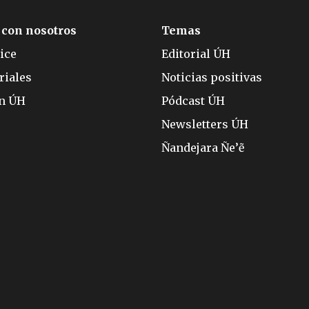
 con nosotros
Temas
ice
Editorial ÚH
riales
Noticias positivas
ón ÚH
Pódcast ÚH
Newsletters ÚH
Ñandejara Ñe’ẽ