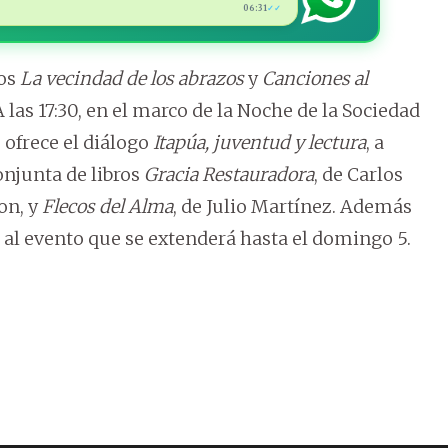
06:31
✓✓
ros
La vecindad de los abrazos
y
Canciones al
 A las 17:30, en el marco de la Noche de la Sociedad
e ofrece el diálogo
Itapúa, juventud y lectura
, a
onjunta de libros
Gracia Restauradora
, de Carlos
on, y
Flecos del Alma
, de Julio Martínez. Además
 al evento que se extenderá hasta el domingo 5.