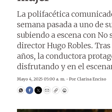
La polifacética comunicad
semana pasada a uno de sus
subiendo a escena con No s
director Hugo Robles. Tras
años, la conductora prota
disfrutando y en el escenar
Mayo 4, 2025 05:00 a. m. •
Por
Clarisa Enciso
WhatsApp
Facebook
Twitter
Email
Copy
Print