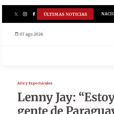
NACI
ÚLTIMAS NOTICIAS
twitter
instagram
facebook
tiktok
youtube
spotify
07 ago 2026
Arte y Espectáculos
Lenny Jay: “Estoy
gente de Paragua