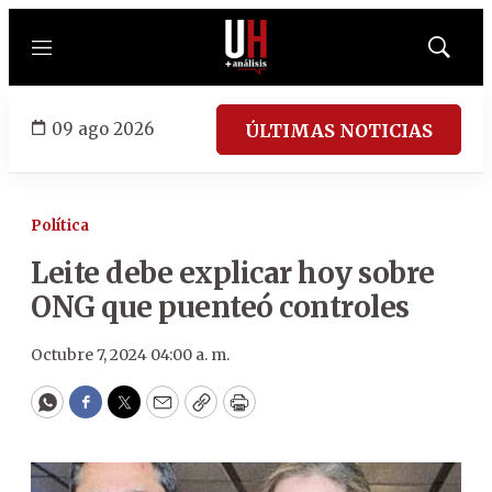
Menú
Mostrar
búsqued
09 ago 2026
ÚLTIMAS NOTICIAS
Política
Leite debe explicar hoy sobre
ONG que puenteó controles
Octubre 7, 2024 04:00 a. m.
WhatsApp
Facebook
Twitter
Email
Copy
Print