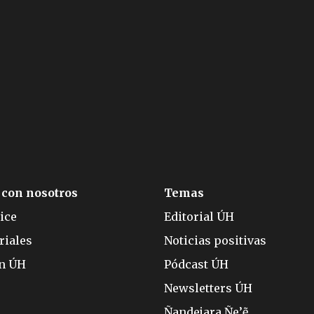
 con nosotros
Temas
ice
Editorial ÚH
riales
Noticias positivas
ón ÚH
Pódcast ÚH
Newsletters ÚH
Ñandejara Ñe’ẽ