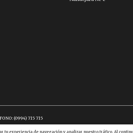
ÉFONO:
(0994) 715 715
ar tu experiencia de navegación y analizar nuestro tráfico. Al conti