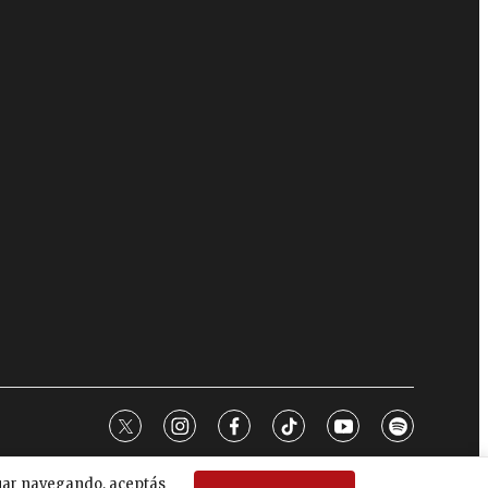
twitter
instagram
facebook
tiktok
youtube
spotify
nuar navegando, aceptás