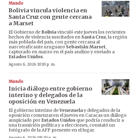
Mundo
Bolivia vincula violencia en
Santa Cruz con gente cercana
a Marset
El Gobierno de
Bolivia
vinculó este jueves los recientes
hechos de violencia suscitados en
Santa Cruz
, la región
más poblada del país, con gente cercana al
narcotraficante uruguayo
Sebastián Marset
,
capturado en marzo en el país andino y enviado a
Estados Unidos
.
Agosto 6, 2026 10:10 p. m.
Mundo
Inicia diálogo entre gobierno
interino y delegados de la
oposición en Venezuela
El gobierno interino de
Venezuela
y delegados de la
oposición comenzaron el jueves en Caracas un diálogo
auspiciado por
Estados Unidos
que podría conducir a
una transición política y a elecciones, constató un
fotógrafo de la AFP presente en el lugar.
Agosto 6, 2026 08:20 p. m.