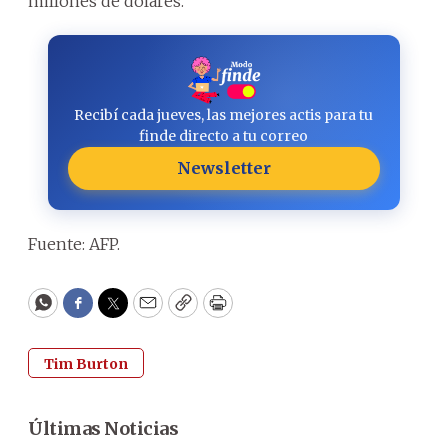
millones de dólares.
Recibí cada jueves, las mejores actis para tu
finde directo a tu correo
Newsletter
Fuente: AFP.
WhatsApp
Facebook
Twitter
Email
Copy
Print
Tim Burton
Últimas Noticias