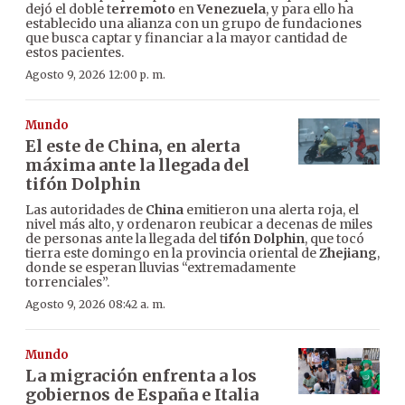
dejó el doble t
erremoto
en
Venezuela
, y para ello ha
establecido una alianza con un grupo de fundaciones
que busca captar y financiar a la mayor cantidad de
estos pacientes.
Agosto 9, 2026 12:00 p. m.
Mundo
El este de China, en alerta
máxima ante la llegada del
tifón Dolphin
Las autoridades de
China
emitieron una alerta roja, el
nivel más alto, y ordenaron reubicar a decenas de miles
de personas ante la llegada del t
ifón Dolphin
, que tocó
tierra este domingo en la provincia oriental de
Zhejiang
,
donde se esperan lluvias “extremadamente
torrenciales”.
Agosto 9, 2026 08:42 a. m.
Mundo
La migración enfrenta a los
gobiernos de España e Italia