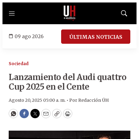
Menú
Mostrar
búsqued
09 ago 2026
ÚLTIMAS NOTICIAS
Sociedad
Lanzamiento del Audi quattro
Cup 2025 en el Cente
Agosto 20, 2025 05:00 a. m. •
Por
Redacción ÚH
WhatsApp
Facebook
Twitter
Email
Copy
Print