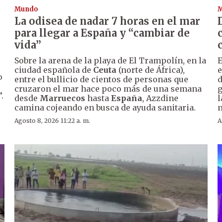
Mundo
La odisea de nadar 7 horas en el mar
para llegar a España y “cambiar de
vida”
Sobre la arena de la playa de El Trampolín, en la
E
ciudad española de
Ceuta
(norte de África),
e
o
entre el bullicio de cientos de personas que
d
cruzaron el mar hace poco más de una semana
g
.
desde
Marruecos
hasta
España
, Azzdine
l
camina cojeando en busca de ayuda sanitaria.
n
Agosto 8, 2026 11:22 a. m.
A