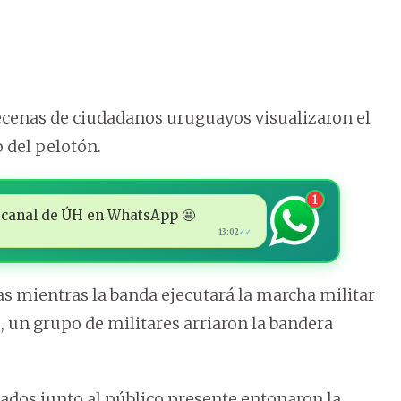
 decenas de ciudadanos uruguayos visualizaron el
 del pelotón.
1
 al canal de ÚH en WhatsApp 🤩
13:02
✓✓
as mientras la banda ejecutará la marcha militar
o, un grupo de militares arriaron la bandera
mados junto al público presente entonaron la