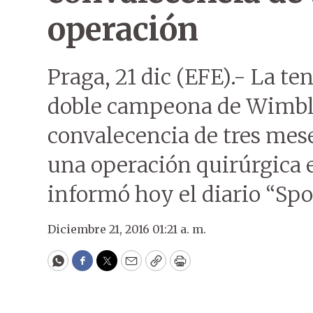
operación
Praga, 21 dic (EFE).- La te
doble campeona de Wimbl
convalecencia de tres mes
una operación quirúrgica 
informó hoy el diario “Spo
Diciembre 21, 2016 01:21 a. m.
WhatsApp
Facebook
Twitter
Email
Copy
Print