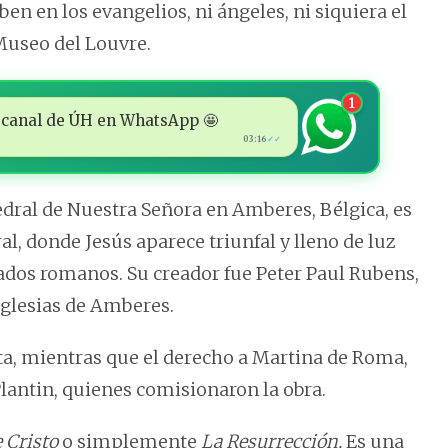
en en los evangelios, ni ángeles, ni siquiera el
Museo del Louvre.
1
 al canal de ÚH en WhatsApp 🤩
03:16
✓✓
tedral de Nuestra Señora en Amberes, Bélgica, es
, donde Jesús aparece triunfal y lleno de luz
ados romanos. Su creador fue Peter Paul Rubens,
 iglesias de Amberes.
sta, mientras que el derecho a Martina de Roma,
lantin, quienes comisionaron la obra.
 Cristo
o simplemente
La Resurrección.
Es una