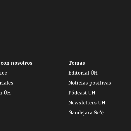
 con nosotros
Temas
ice
Editorial ÚH
riales
Noticias positivas
ón ÚH
Pódcast ÚH
Newsletters ÚH
Ñandejara Ñe’ẽ