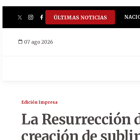
NACI
ÚLTIMAS NOTICIAS
twitter
instagram
facebook
tiktok
youtube
spotify
07 ago 2026
Edición Impresa
La Resurrección d
creación de subli