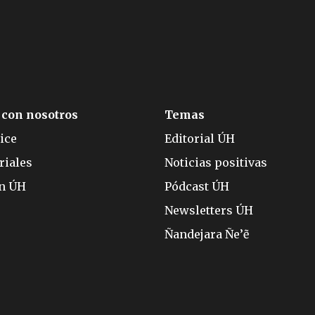
 con nosotros
Temas
ice
Editorial ÚH
riales
Noticias positivas
ón ÚH
Pódcast ÚH
Newsletters ÚH
Ñandejara Ñe’ẽ