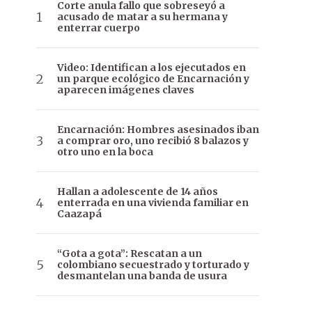
Corte anula fallo que sobreseyó a
acusado de matar a su hermana y
enterrar cuerpo
Video: Identifican a los ejecutados en
un parque ecológico de Encarnación y
aparecen imágenes claves
Encarnación: Hombres asesinados iban
a comprar oro, uno recibió 8 balazos y
otro uno en la boca
Hallan a adolescente de 14 años
enterrada en una vivienda familiar en
Caazapá
“Gota a gota”: Rescatan a un
colombiano secuestrado y torturado y
desmantelan una banda de usura