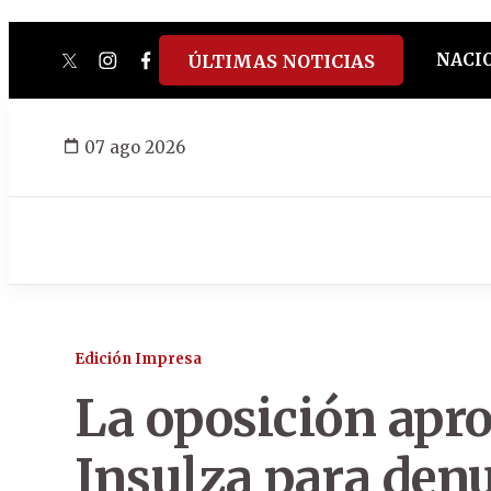
NACI
ÚLTIMAS NOTICIAS
twitter
instagram
facebook
tiktok
youtube
spotify
07 ago 2026
Edición Impresa
La oposición apro
Insulza para denu