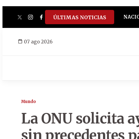
NACI
ÚLTIMAS NOTICIAS
twitter
instagram
facebook
tiktok
youtube
spotify
07 ago 2026
Mundo
La ONU solicita 
sin precedentes pa