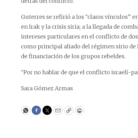
detrás del conflicto.
Guterres se refirió a los “claros vínculos” en
en Irak y la crisis siria; a la llegada de com
intereses particulares en el conflicto de do
como principal aliado del régimen sirio de 
de financiación de los grupos rebeldes.
“Por no hablar de que el conflicto israelí-pa
Sara Gómez Armas
WhatsApp
Facebook
Twitter
Email
Copy
Print