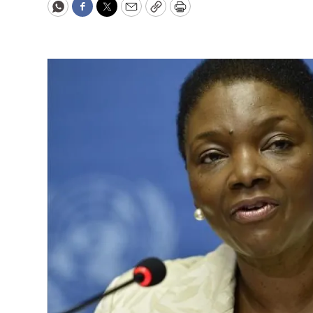
WhatsApp
Facebook
Twitter
Email
Copy
Print