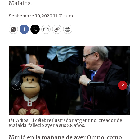
Mafalda.
Septiembre 30, 2020 11:01 p. m.
WhatsApp
Facebook
Twitter
Email
Copy
Print
Adiós. El célebre ilustrador argentino, creador de
1
/
3
2
/
3
Mafalda, falleció ayer a sus 88 años.
arti
Murió en la mañana de ayer Quino, como