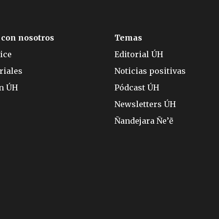
 con nosotros
Temas
ice
Editorial ÚH
riales
Noticias positivas
ón ÚH
Pódcast ÚH
Newsletters ÚH
Ñandejara Ñe’ẽ