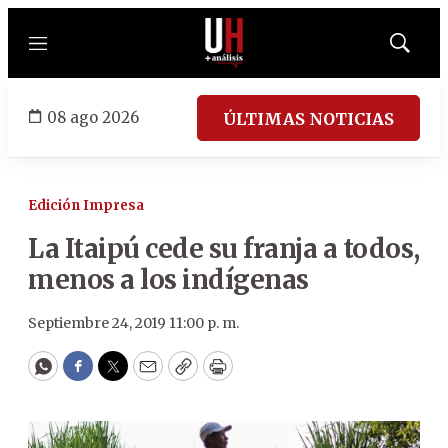
Menú
Mostrar
búsqued
08 ago 2026
ÚLTIMAS NOTICIAS
Edición Impresa
La Itaipú cede su franja a todos,
menos a los indígenas
Septiembre 24, 2019 11:00 p. m.
WhatsApp
Facebook
Twitter
Email
Copy
Print