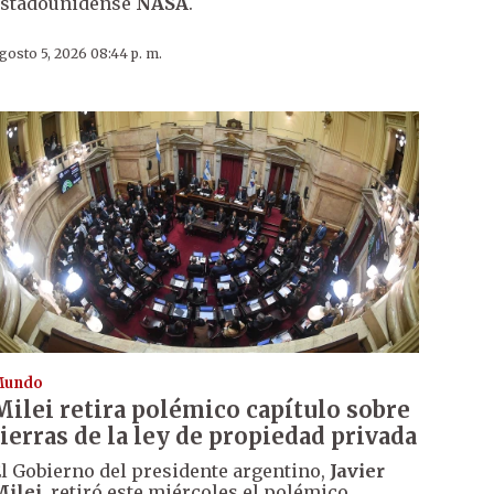
estadounidense
NASA
.
gosto 5, 2026 08:44 p. m.
Mundo
Milei retira polémico capítulo sobre
tierras de la ley de propiedad privada
l Gobierno del presidente argentino,
Javier
Milei
, retiró este miércoles el polémico