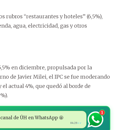
 rubros “restaurantes y hoteles” (6,5%),
enda, agua, electricidad, gas y otros
5,5% en diciembre, propulsada por la
no de Javier Milei, el IPC se fue moderando
y el actual 4%, que quedó al borde de
9%).
1
 al canal de ÚH en WhatsApp 🤩
04:29
✓✓