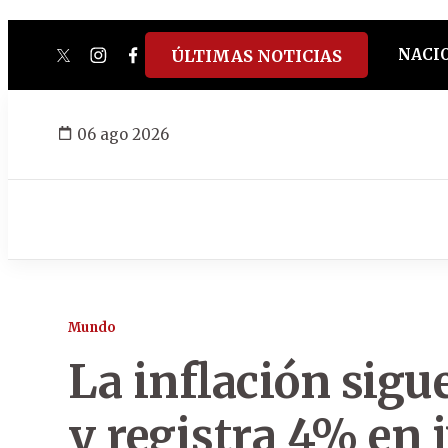
NACI
ÚLTIMAS NOTICIAS
twitter
instagram
facebook
tiktok
youtube
spotify
06 ago 2026
Mundo
La inflación sigu
y registra 4% en j