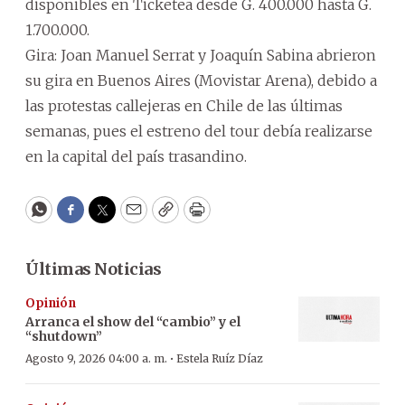
disponibles en Ticketea desde G. 400.000 hasta G.
1.700.000.
Gira: Joan Manuel Serrat y Joaquín Sabina abrieron
su gira en Buenos Aires (Movistar Arena), debido a
las protestas callejeras en Chile de las últimas
semanas, pues el estreno del tour debía realizarse
en la capital del país trasandino.
WhatsApp
Facebook
Twitter
Email
Copy
Print
Últimas Noticias
Opinión
Arranca el show del “cambio” y el
“shutdown”
·
Agosto 9, 2026 04:00 a. m.
Estela Ruíz Díaz