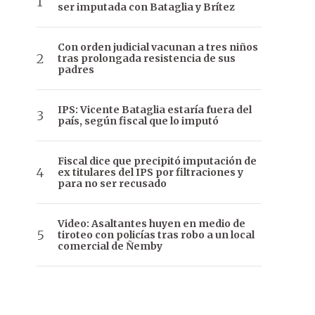
ser imputada con Bataglia y Brítez
Con orden judicial vacunan a tres niños
tras prolongada resistencia de sus
padres
IPS: Vicente Bataglia estaría fuera del
país, según fiscal que lo imputó
Fiscal dice que precipitó imputación de
ex titulares del IPS por filtraciones y
para no ser recusado
Video: Asaltantes huyen en medio de
tiroteo con policías tras robo a un local
comercial de Ñemby