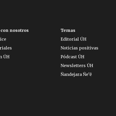
 con nosotros
Temas
ice
Editorial ÚH
riales
Noticias positivas
ón ÚH
Pódcast ÚH
Newsletters ÚH
Ñandejara Ñe’ẽ