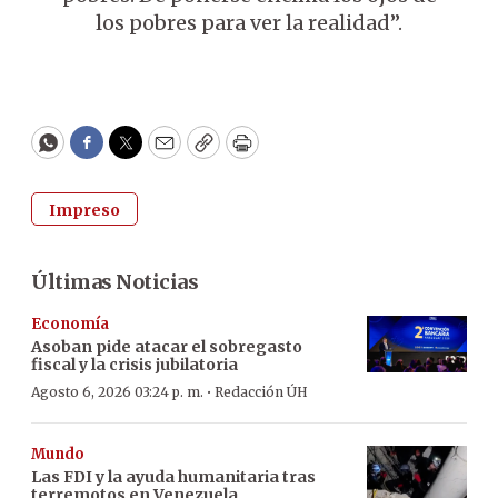
los pobres para ver la realidad”.
WhatsApp
Facebook
Twitter
Email
Copy
Print
Impreso
Últimas Noticias
Economía
Asoban pide atacar el sobregasto
fiscal y la crisis jubilatoria
·
Agosto 6, 2026 03:24 p. m.
Redacción ÚH
Mundo
Las FDI y la ayuda humanitaria tras
terremotos en Venezuela