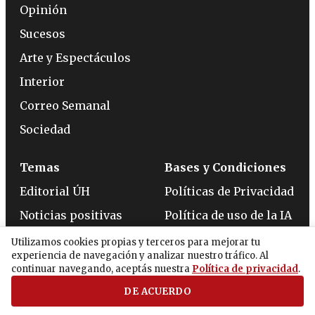
Opinión
Sucesos
Arte y Espectáculos
Interior
Correo Semanal
Sociedad
Temas
Bases y Condiciones
Editorial ÚH
Políticas de Privacidad
Noticias positivas
Política de uso de la IA
Pódcast ÚH
Servicio de
Utilizamos cookies propias y terceros para mejorar tu
Suscripción a Crédito
experiencia de navegación y analizar nuestro tráfico. Al
Newsletters ÚH
continuar navegando, aceptás nuestra
Política de privacidad
.
Política de Calidad
Ñandejara Ñe’ẽ
DE ACUERDO