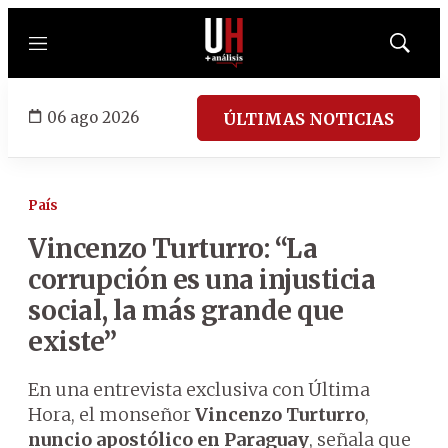
Menú
Mostrar
búsqued
06 ago 2026
ÚLTIMAS NOTICIAS
País
Vincenzo Turturro:
“La
corrupción es una injusticia
social, la más grande que
existe”
En una entrevista exclusiva con Última
Hora, el monseñor
Vincenzo Turturro
,
nuncio apostólico en Paraguay
, señala que