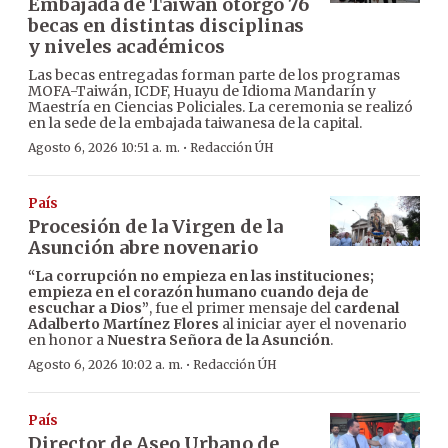
Embajada de Taiwán otorgó 76
becas en distintas disciplinas
y niveles académicos
Las becas entregadas forman parte de los programas
MOFA-Taiwán, ICDF, Huayu de Idioma Mandarín y
Maestría en Ciencias Policiales. La ceremonia se realizó
en la sede de la embajada taiwanesa de la capital.
·
Agosto 6, 2026 10:51 a. m.
Redacción ÚH
País
Procesión de la Virgen de la
Asunción abre novenario
“La corrupción no empieza en las instituciones;
empieza en el corazón humano cuando deja de
escuchar a Dios”
, fue el primer mensaje del
cardenal
Adalberto Martínez Flores
al iniciar ayer el novenario
en honor a
Nuestra Señora de la Asunción
.
·
Agosto 6, 2026 10:02 a. m.
Redacción ÚH
País
Director de Aseo Urbano de