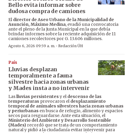
Bello evita informar sobre
dudosa compra de camiones
El
director de Aseo Urbano de la Municipalidad de
Asunción, Máximo Medina
, evadió una convocatoria
ante el pleno de la Junta Municipal en la que debía
brindar informes sobre la reciente adquisición de 11
camiones recolectores por G. 13.606 millones.
·
Agosto 6, 2026 09:59 a. m.
Redacción ÚH
País
Lluvias desplazan
temporalmente a fauna
silvestre hacia zonas urbanas
y Mades insta a no intervenir
Las
lluvias persistentes
y el
descenso de las
temperaturas
provocaron el
desplazamiento
temporal de animales silvestres hacia zonas urbanas
y periurbanas
en busca de refugio, alimento y espacios
secos para resguardarse. Ante esta situación, el
Ministerio del Ambiente y Desarrollo Sostenible
(Mades)
recordó que se trata de un comportamiento
natural y pidió a la ciudadanía evitar intervenir para