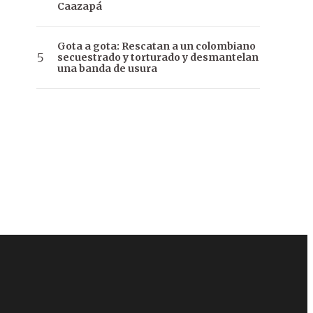
Caazapá
Gota a gota: Rescatan a un colombiano
secuestrado y torturado y desmantelan
una banda de usura