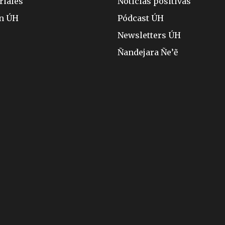
riales
Noticias positivas
ón ÚH
Pódcast ÚH
Newsletters ÚH
Ñandejara Ñe’ẽ