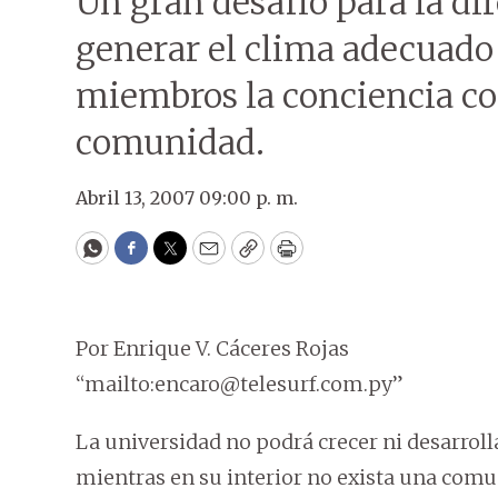
Un gran desafío para la dir
generar el clima adecuado
miembros la conciencia col
comunidad.
Abril 13, 2007 09:00 p. m.
WhatsApp
Facebook
Twitter
Email
Copy
Print
Por Enrique V. Cáceres Rojas
“mailto:encaro@telesurf.com.py”
La universidad no podrá crecer ni desarro
mientras en su interior no exista una com