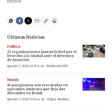
hechos.
WhatsApp
Facebook
Twitter
Email
Copy
Print
Últimas Noticias
Política
25 organizaciones lanzan la Red por el
Derecho a la Ciudad ante el deterioro
de Asunción
·
Agosto 7, 2026 11:35 a. m.
Redacción ÚH
Mundo
14 paraguayas son rescatadas en
operativo antitrata que deja dos
detenidos en Brasil
·
Agosto 7, 2026 11:34 a. m.
Edgar Medina