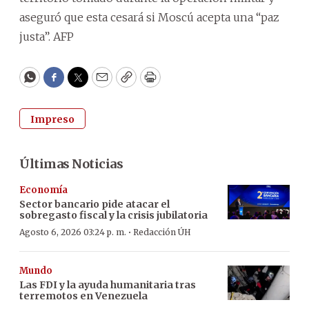
aseguró que esta cesará si Moscú acepta una “paz
justa”. AFP
WhatsApp
Facebook
Twitter
Email
Copy
Print
Impreso
Últimas Noticias
Economía
Sector bancario pide atacar el
sobregasto fiscal y la crisis jubilatoria
·
Agosto 6, 2026 03:24 p. m.
Redacción ÚH
Mundo
Las FDI y la ayuda humanitaria tras
terremotos en Venezuela