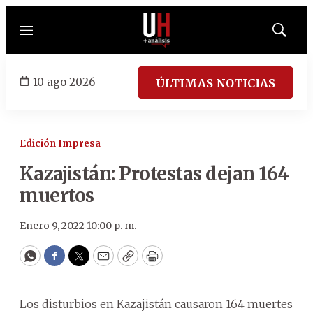
Menú
Mostrar
búsqued
10 ago 2026
ÚLTIMAS NOTICIAS
Edición Impresa
Kazajistán: Protestas dejan 164
muertos
Enero 9, 2022 10:00 p. m.
WhatsApp
Facebook
Twitter
Email
Copy
Print
Los disturbios en Kazajistán causaron 164 muertes