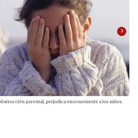
 obstrucción parental, perjudica enormemente a los niños.
2
/
2