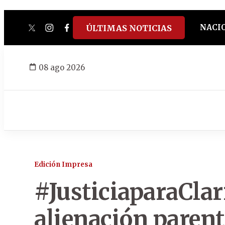
NACI
ÚLTIMAS NOTICIAS
twitter
instagram
facebook
tiktok
youtube
spotify
08 ago 2026
Edición Impresa
#JusticiaparaClari
alienación parent