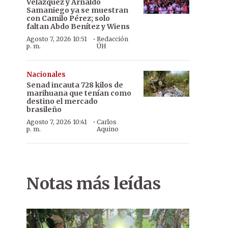
Velázquez y Arnaldo
Samaniego ya se muestran
con Camilo Pérez; solo
faltan Abdo Benítez y Wiens
·
Agosto 7, 2026 10:51
Redacción
p. m.
ÚH
Nacionales
Senad incauta 728 kilos de
marihuana que tenían como
destino el mercado
brasileño
·
Agosto 7, 2026 10:41
Carlos
p. m.
Aquino
Representante. Julio Balmaceda, presidente de la Asociación Pad
Notas más leídas