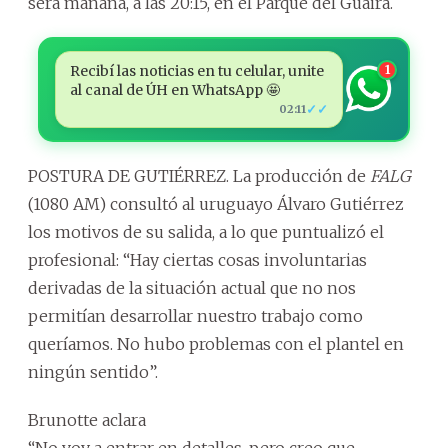
será mañana, a las 20:15, en el Parque del Guairá.
Recibí las noticias en tu celular, unite
1
al canal de ÚH en WhatsApp 🤩
✓✓
02:11
POSTURA DE GUTIÉRREZ. La producción de
FALG
(1080 AM) consultó al uruguayo Álvaro Gutiérrez
los motivos de su salida, a lo que puntualizó el
profesional: “Hay ciertas cosas involuntarias
derivadas de la situación actual que no nos
permitían desarrollar nuestro trabajo como
queríamos. No hubo problemas con el plantel en
ningún sentido”.
Brunotte aclara
“No voy a entrar en detalles, pero creo que