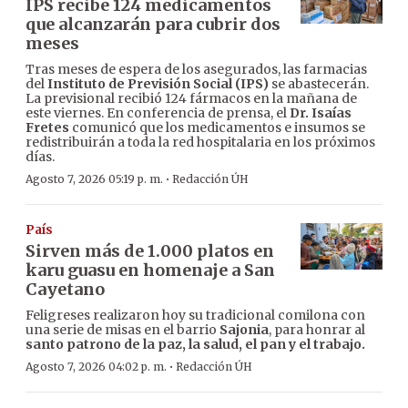
IPS recibe 124 medicamentos
que alcanzarán para cubrir dos
meses
Tras meses de espera de los asegurados, las farmacias
del
Instituto de Previsión Social (IPS)
se abastecerán.
La previsional recibió 124 fármacos en la mañana de
este viernes. En conferencia de prensa, el
Dr. Isaías
Fretes
comunicó que los medicamentos e insumos se
redistribuirán a toda la red hospitalaria en los próximos
días.
·
Agosto 7, 2026 05:19 p. m.
Redacción ÚH
País
Sirven más de 1.000 platos en
karu guasu en homenaje a San
Cayetano
Feligreses realizaron hoy su tradicional comilona con
una serie de misas en el barrio
Sajonia
, para honrar al
santo patrono de la paz, la salud, el pan y el trabajo.
·
Agosto 7, 2026 04:02 p. m.
Redacción ÚH