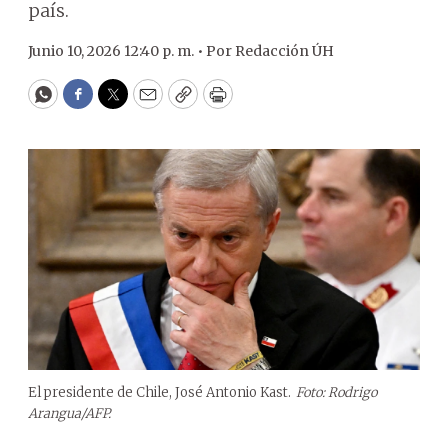
país.
Junio 10, 2026 12:40 p. m. •
Por
Redacción ÚH
WhatsApp
Facebook
Twitter
Email
Copy
Print
El presidente de Chile, José Antonio Kast.
Foto: Rodrigo
Arangua/AFP.