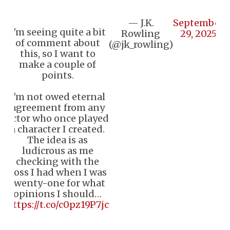
— J.K.
September
I'm seeing quite a bit
Rowling
29, 2025
of comment about
(@jk_rowling)
this, so I want to
make a couple of
points.
I'm not owed eternal
agreement from any
actor who once played
a character I created.
The idea is as
ludicrous as me
checking with the
boss I had when I was
twenty-one for what
opinions I should…
https://t.co/c0pz19P7jc