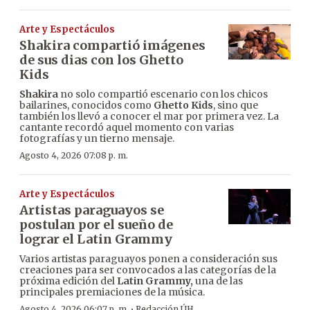
Arte y Espectáculos
Shakira compartió imágenes
de sus dias con los Ghetto
Kids
Shakira
no solo compartió escenario con los chicos
bailarines, conocidos como
Ghetto Kids
, sino que
también los llevó a conocer el mar por primera vez. La
cantante recordó aquel momento con varias
fotografías y un tierno mensaje.
Agosto 4, 2026 07:08 p. m.
Arte y Espectáculos
Artistas paraguayos se
postulan por el sueño de
lograr el Latin Grammy
Varios artistas paraguayos ponen a consideración sus
creaciones para ser convocados a las categorías de la
próxima edición del
Latin Grammy,
una de las
principales premiaciones de la música.
·
Agosto 4, 2026 06:07 p. m.
Redacción ÚH