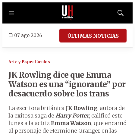
Menú
Mostrar
búsqued
07 ago 2026
ÚLTIMAS NOTICIAS
Arte y Espectáculos
JK Rowling dice que Emma
Watson es una “ignorante” por
desacuerdo sobre los trans
La escritora británica
JK Rowling
, autora de
la exitosa saga de
Harry Potter
, calificó este
lunes a la actriz
Emma Watson
, que encarnó
al personaje de Hermione Granger en las