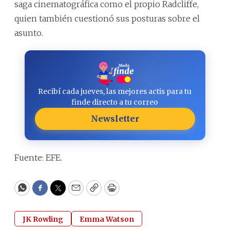
saga cinematográfica como el propio Radcliffe,
quien también cuestionó sus posturas sobre el
asunto.
Recibí cada jueves, las mejores actis para tu
finde directo a tu correo
Newsletter
Fuente: EFE.
WhatsApp
Facebook
Twitter
Email
Copy
Print
JK Rowling
Emma Watson