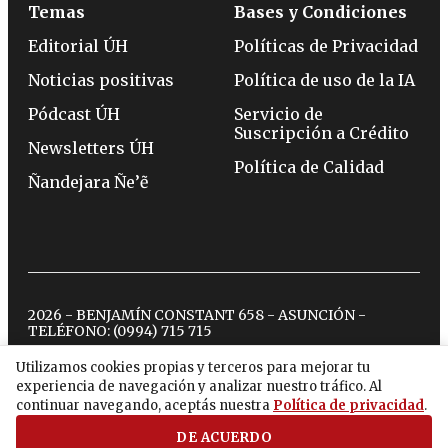
Temas
Bases y Condiciones
Editorial ÚH
Políticas de Privacidad
Noticias positivas
Política de uso de la IA
Pódcast ÚH
Servicio de
Suscripción a Crédito
Newsletters ÚH
Política de Calidad
Ñandejara Ñe’ẽ
2026 - BENJAMÍN CONSTANT 658 - ASUNCIÓN -
TELÉFONO:
(0994) 715 715
Utilizamos cookies propias y terceros para mejorar tu
experiencia de navegación y analizar nuestro tráfico. Al
twitter
instagram
facebook
tiktok
youtube
spotify
continuar navegando, aceptás nuestra
Política de privacidad
.
DE ACUERDO